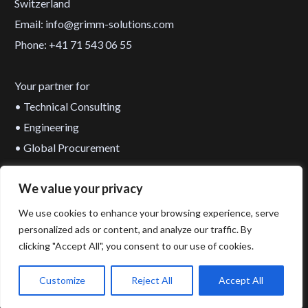
Switzerland
Email: info@grimm-solutions.com
Phone: +41 71 543 06 55
Your partner for
• Technical Consulting
• Engineering
• Global Procurement
We value your privacy
Contact us!
Privacy Policy
We use cookies to enhance your browsing experience, serve
Impressum
personalized ads or content, and analyze our traffic. By
clicking "Accept All", you consent to our use of cookies.
RFQ
Customize
Reject All
Accept All
© Grimm Solutions 2020. All Rights Reserved.